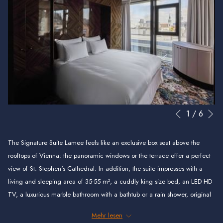
N
Diashow-
Durch
1
/
6
Vorherige
Steuertasten
Klicken
auf
The Signature Suite Lamee feels like an exclusive box seat above the
die
rooftops of Vienna: the panoramic windows or the terrace offer a perfect
folgenden
view of St. Stephen's Cathedral. In addition, the suite impresses with a
Links
living and sleeping area of 35-55 m², a cuddly king size bed, an LED HD
wird
TV, a luxurious marble bathroom with a bathtub or a rain shower, original
der
Penhaligon's toiletries, and last but not least vegan wines from our own
Mehr lesen
obige
organic production the mini bar.