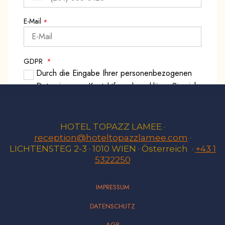
HOTEL TOPAZZ LAMEE ·
reception@hoteltopazzlamee.com
·
LICHTENSTEG 2-3 · 1010 WIEN · Österreich ·
+43 1
5322250
IMPRESSUM
DATENSCHUTZ
AGB