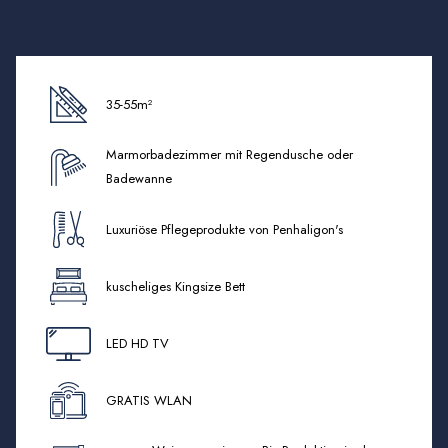
Inhalt
aktualisiert
35-55m²
Marmorbadezimmer mit Regendusche oder
Badewanne
Luxuriöse Pflegeprodukte von Penhaligon's
kuscheliges Kingsize Bett
LED HD TV
GRATIS WLAN